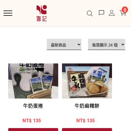
跳
0
到
主
要
內
容
牛奶蛋捲
牛奶麻糬餅
NT$
135
NT$
135