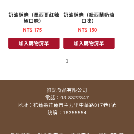
奶油酥條（墨西哥紅辣
奶油酥條（紐西蘭奶油
椒口味）
口味）
NT$
175
NT$
150
加入購物清單
加入購物清單
1
雅記食品有限公司
電話：03-8322347
地址：花蓮縣花蓮市主力里中華路317巷1號
統編：16355554