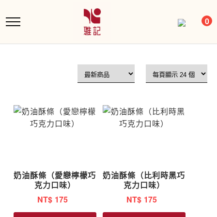
跳
到
0
主
要
內
容
奶油酥條（愛戀檸檬巧
奶油酥條（比利時黑巧
克力口味）
克力口味）
NT$
175
NT$
175