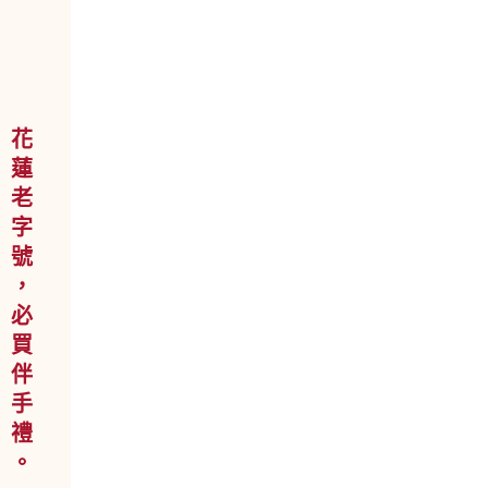
花 蓮 老 字 號 ， 必 買 伴 手 禮 。