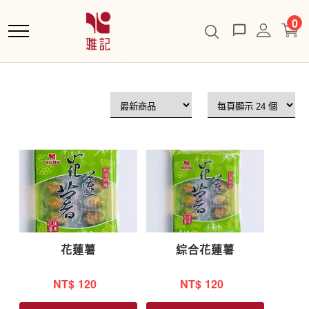
跳
0
到
主
要
內
容
花蓮薯
綜合花蓮薯
NT$
120
NT$
120