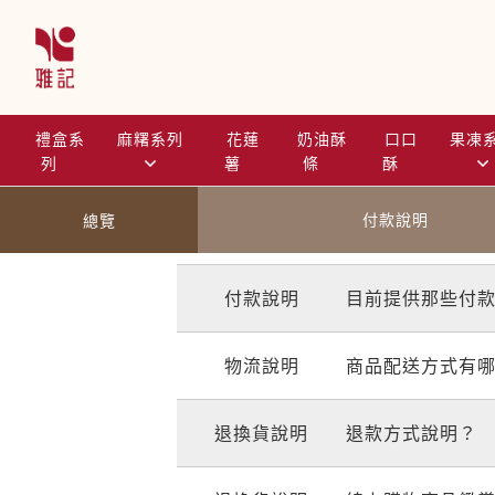
跳
到
主
要
內
禮盒系
麻糬系列
花蓮
奶油酥
口口
果凍
容
列
薯
條
酥
總覽
付款說明
付款說明
目前提供那些付
物流說明
商品配送方式有哪
退換貨說明
退款方式說明？