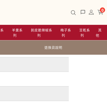
0
乾系
羊羹系
剝皮脆辣椒系
梅子系
豆乾系
其
列
列
列
列
他
退換貨說明