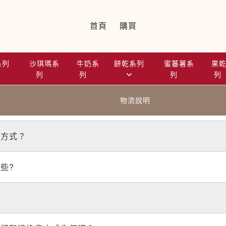
首頁
購買
系列
沙琪瑪系
牛奶系
餅乾系列
蜜蕃薯系
果
列
列
列
列
物流說明
款方式？
些?